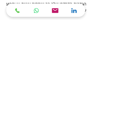
הגדרות הדפדפן שלך כך שיחסום עוגיות או יתריע
על שימוש בהן.
5. פנייה בנוגע לפרטיות
לשאלות או בקשות הקשורות לפרטיותך, ניתן
לפנות בכתובת:
yael@pnt.co.il
050-9970301
6. עדכונים למדיניות
החברה רשאית לעדכן את מדיניות הפרטיות מעת
לעת.
הגרסה המעודכנת תפורסם באתר ותיכנס
לתוקף עם מועד פרסומה.